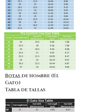
make sure you take a look at
our
Shipping & Delivery Policy
and
our
Return Policy
to ensure that our
policies, terms&conditions apply to
your needs.
Botas
de hombre (El
Gato)
Tabla de tallas