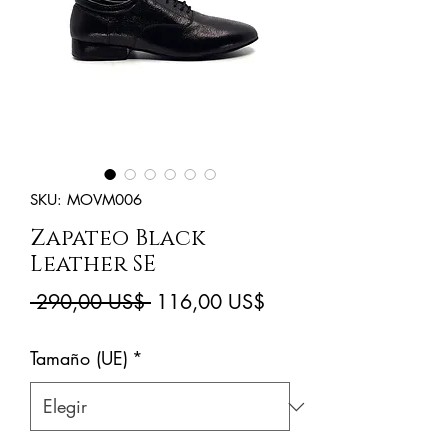
SKU: MOVM006
Zapateo Black
Leather SE
Precio
Precio
 290,00 US$ 
116,00 US$
de
Tamaño (UE)
*
oferta