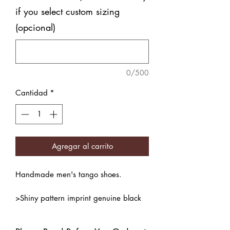
if you select custom sizing
(opcional)
0/500
Cantidad
*
Agregar al carrito
Handmade men's tango shoes.
>Shiny pattern imprint genuine black
leather, limited and special edition!
>Natural leather inner lining