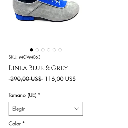
SKU: MOVM063
Linea Blue & Grey
Precio
Precio
 290,00 US$ 
116,00 US$
de
Tamaño (UE)
*
oferta
Elegir
Color
*