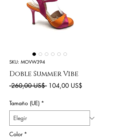
SKU: MOVW394
Doble Summer Vibe
Precio
Precio
 260,00 US$ 
104,00 US$
de
Tamaño (UE)
*
oferta
Color
*