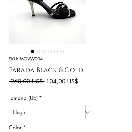
SKU: MOVW004
Parada Black & Gold
Precio
Precio
 260,00 US$ 
104,00 US$
de
Tamaño (UE)
*
oferta
Color
*