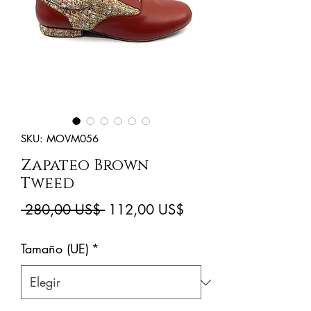
SKU: MOVM056
Zapateo Brown
Tweed
Precio
Precio
 280,00 US$ 
112,00 US$
de
Tamaño (UE)
*
oferta