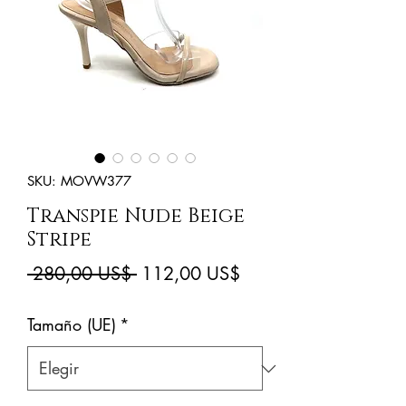
SKU: MOVW377
Transpie Nude Beige
Stripe
Precio
Precio
 280,00 US$ 
112,00 US$
de
Tamaño (UE)
*
oferta