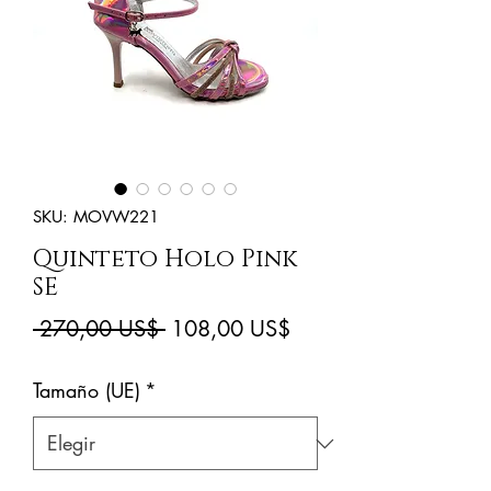
SKU: MOVW221
Quinteto Holo Pink
SE
Precio
Precio
 270,00 US$ 
108,00 US$
de
Tamaño (UE)
*
oferta