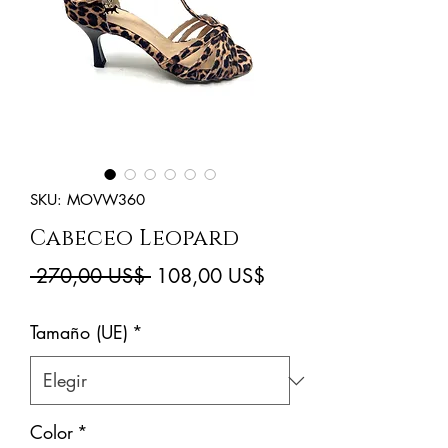
SKU: MOVW360
Cabeceo Leopard
Precio
Precio
 270,00 US$ 
108,00 US$
de
Tamaño (UE)
*
oferta
Color
*