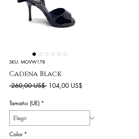
SKU: MOVW178
Cadena Black
Precio
Precio
 260,00 US$ 
104,00 US$
de
Tamaño (UE)
*
oferta
Color
*