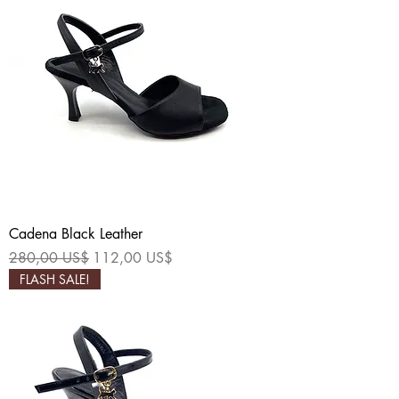
Cadena Black Leather
Precio
Precio de oferta
280,00 US$
112,00 US$
FLASH SALE!