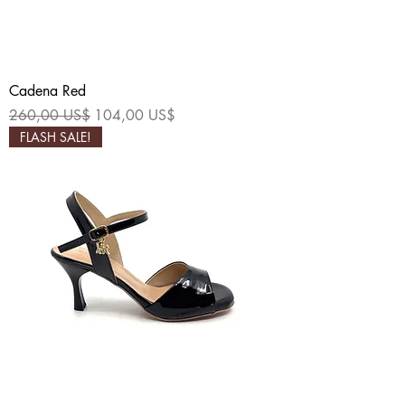
Cadena Red
Precio
Precio de oferta
260,00 US$
104,00 US$
FLASH SALE!