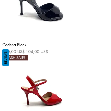
Cadena Black
Precio
Precio de oferta
260,00 US$
104,00 US$
REVIEWS
FLASH SALE!