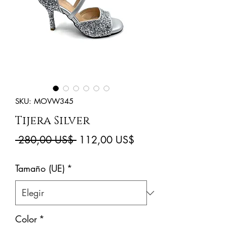
SKU: MOVW345
Tijera Silver
Precio
Precio
 280,00 US$ 
112,00 US$
de
Tamaño (UE)
*
oferta
Color
*