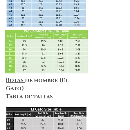
our
Return Policy
to ensure that our
policies, terms&conditions apply to
your needs.
Botas
de hombre (El
Gato)
Tabla de tallas