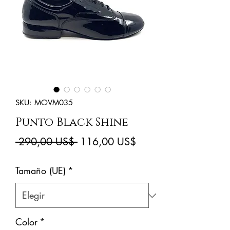
SKU: MOVM035
Punto Black Shine
Precio
Precio
 290,00 US$ 
116,00 US$
de
Tamaño (UE)
*
oferta
Color
*