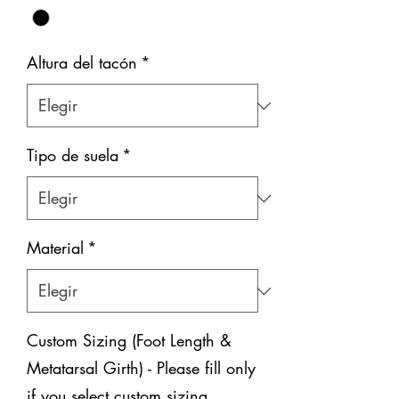
Altura del tacón
*
Tipo de suela
*
Material
*
Custom Sizing (Foot Length &
Metatarsal Girth) - Please fill only
if you select custom sizing