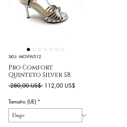
SKU: MOVW512
Pro Comfort
Quinteto Silver SB
Precio
Precio
 280,00 US$ 
112,00 US$
de
Tamaño (UE)
*
oferta