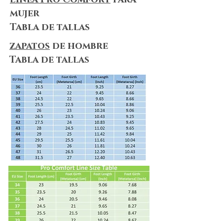
Sole
mujer
You can choose the sole type for your
Tabla de tallas
shoes from this box. Please see
detailed information about our sole
zapatos
de hombre
types by clicking
here
.
Tabla de tallas
Shipping & Returns
We always do our best to maximize
customer satisfaction. Shopping online
can be puzzling, but no worries! We
summarize everything for you! Please
make sure you take a look at
our
Shipping & Delivery Policy
and
our
Return Policy
to ensure that our
policies, terms&conditions apply to
your needs.