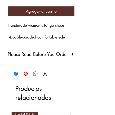
Agregar al carrito
Handmade women's tango shoes.
>Double-padded comfortable sole
>Thinner front strap for more comfort
and elegant look
Please Read Before You Order
> Premium leopard fabric for the
wildest sensation!
Product Photograph & Heels & Colors
>Natural leather inner lining
This is the photo of an 15-Pont shoe.
Color: Leopard & Black & Brown
Please note that, if you choose a heel
height other than 15-Pont, the shape
Shoe bag included.
Productos
and the surface of the heel may
change and look different from the
relacionados
product visual. You can click
here
to find detailed information about
Ponts and conversion to Cm and
FLASH SALE!
FLASH SALE!