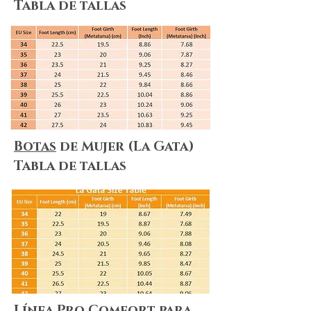
Tabla de tallas
floor for a long time.
Size
Please select your size according to
your needs.
You can check our
Size Guide
for
measurement tables and see how to
measure your feet. It is important to
select the right size for your feet.
If you cannot find your size on the
Botas
de Mujer (La Gata)
table, you need a half size or you
Tabla de tallas
have different sizing needs, you can
always place a custom sized order.
Just select "Custom Size" in the size
box and enter your measurements (foot
length and metatarsal girth) to the
Custom Sizing box as described in our
size guide. Custom sizing takes much
more time and effort than usual, so
there is a little supplement to the price
for custom sizing.
Línea Pro Comfort
para