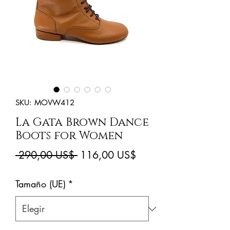
SKU: MOVW412
La Gata Brown Dance
Boots for Women
Precio
Precio
 290,00 US$ 
116,00 US$
de
Tamaño (UE)
*
oferta