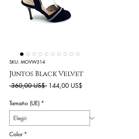
SKU: MOVW314
Juntos Black Velvet
Precio
Precio
 360,00 US$ 
144,00 US$
de
Tamaño (UE)
*
oferta
Color
*