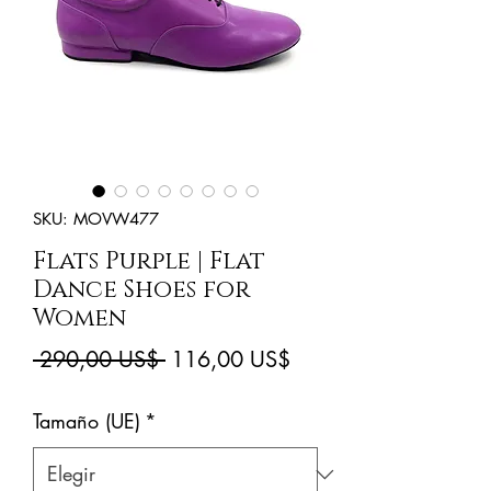
SKU: MOVW477
Flats Purple | Flat
Dance Shoes for
Women
Precio
Precio
 290,00 US$ 
116,00 US$
de
Tamaño (UE)
*
oferta