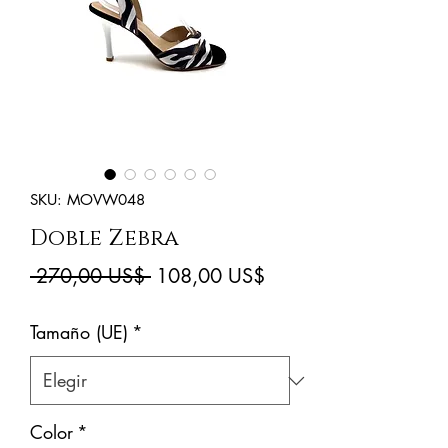
SKU: MOVW048
Doble Zebra
Precio
Precio
 270,00 US$ 
108,00 US$
de
Tamaño (UE)
*
oferta
Color
*