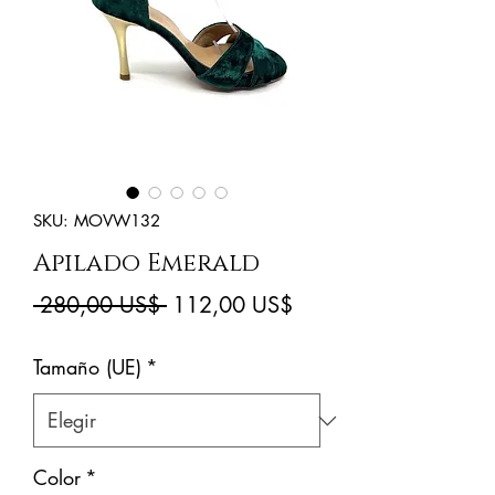
SKU: MOVW132
Apilado Emerald
Precio
Precio
 280,00 US$ 
112,00 US$
de
Tamaño (UE)
*
oferta
Color
*