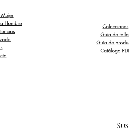
 Mujer
ra Hombre
Colecciones
stencias
Guia de talla
izado
Guía de produ
as
Catálogo PD
cto
s
Sus