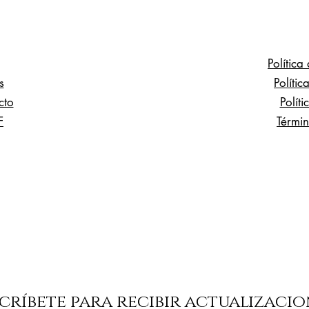
Política
s
Políti
cto
Polít
F
Términ
críbete para recibir actualizacio