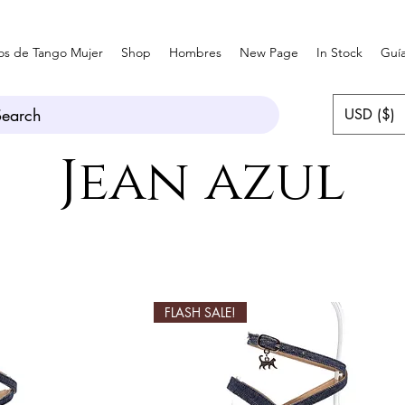
os de Tango Mujer
Shop
Hombres
New Page
In Stock
Guía
Search
USD ($)
Jean azul
FLASH SALE!