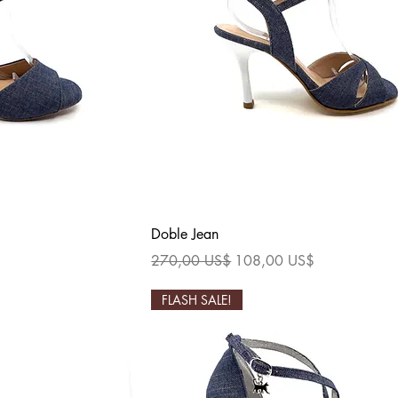
ida
Vista rápida
Doble Jean
a
Precio
Precio de oferta
270,00 US$
108,00 US$
FLASH SALE!