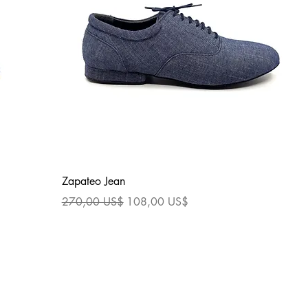
Vista rápida
Zapateo Jean
Precio
Precio de oferta
270,00 US$
108,00 US$