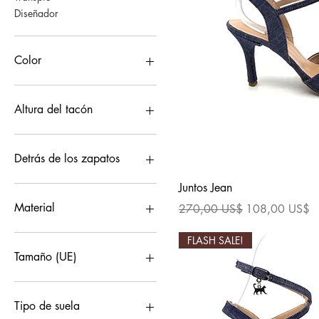
Diseñador
Color
Altura del tacón
11 puntos
13 puntos
Detrás de los zapatos
15 puntos
Vista ráp
Juntos Jean
Estándar (2cm)
Abierto
Luz (1cm)
Cerrado
Material
Precio
Precio de ofert
270,00 US$
108,00 US$
Tela
FLASH SALE!
Tamaño (UE)
34
35
Tipo de suela
36