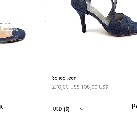
ida
Vista rápida
Salida Jean
a
Precio
Precio de oferta
270,00 US$
108,00 US$
r
P
USD ($)